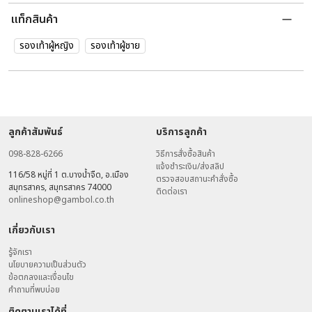
แท็กสินค้า
รองเท้าผู้หญิง
รองเท้าผู้ชาย
ลูกค้าสัมพันธ์
บริการลูกค้า
098-828-6266
วิธีการสั่งซื้อสินค้า
แจ้งชำระเงิน/ส่งสลิป
116/58 หมู่ที่ 1 ต.บางน้ำจืด, อ.เมือง
ตรวจสอบสถานะคำสั่งซื้อ
สมุทรสาคร, สมุทรสาคร 74000
ติดต่อเรา
onlineshop@gambol.co.th
เกี่ยวกับเรา
รู้จักเรา
นโยบายความเป็นส่วนตัว
ข้อตกลงและเงื่อนไข
คำถามที่พบบ่อย
ติดตามเราได้ที่