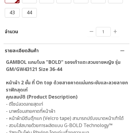
43
44
จำนวน
รายละเอียดสินค้า
GAMBOL แกมโบล "BOLD" รองเท้าแตะสวมชายหญิง รุ่น
GM/GW43121 Size 36-44
หน้าผ้า 2 ชั้น ที่ On top ด้วยสายคาดแน่นกระชับและลวยลายก
ราฟิกสุดเท่
คุณสมบัติ (Product Description)
- ดีไซน์ลวดลายสุดเท่
- มาพร้อมสายคาดที่หน้าผ้า
- หน้าผ้ามีตีนตุ๊กแก (Velcro tape) สามารถปรับขนาดหน้าเท้าได้
- สวมใส่สบายด้วยการผลิตแบบ G-BOLD Technology™
- วัสดุเป็นโฟม Phylon โดดเด่นเรื่องความเบา