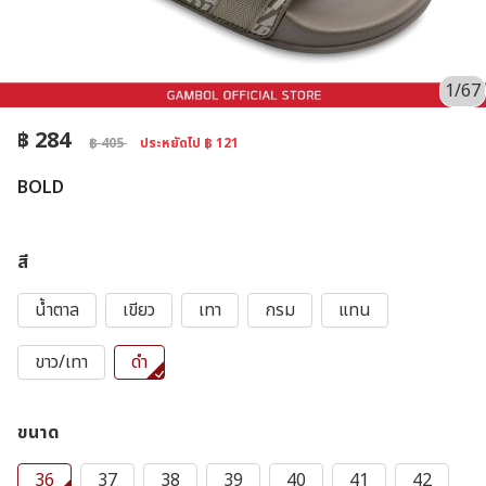
1/67
฿ 284
฿ 405
ประหยัดไป ฿ 121
BOLD
สี
น้ำตาล
เขียว
เทา
กรม
แทน
ขาว/เทา
ดำ
ขนาด
36
37
38
39
40
41
42