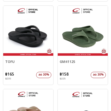
TOFU
GM41125
฿165
฿158
ลด 30%
ลด 30%
฿235
฿225