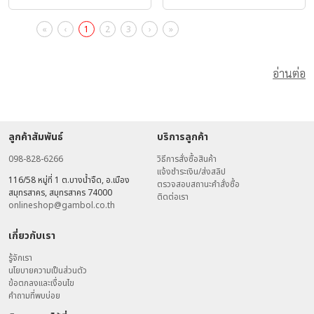
«
‹
1
2
3
›
»
อ่านต่อ
ลูกค้าสัมพันธ์
บริการลูกค้า
098-828-6266
วิธีการสั่งซื้อสินค้า
แจ้งชำระเงิน/ส่งสลิป
116/58 หมู่ที่ 1 ต.บางน้ำจืด, อ.เมือง
ตรวจสอบสถานะคำสั่งซื้อ
สมุทรสาคร, สมุทรสาคร 74000
ติดต่อเรา
onlineshop@gambol.co.th
เกี่ยวกับเรา
รู้จักเรา
นโยบายความเป็นส่วนตัว
ข้อตกลงและเงื่อนไข
คำถามที่พบบ่อย